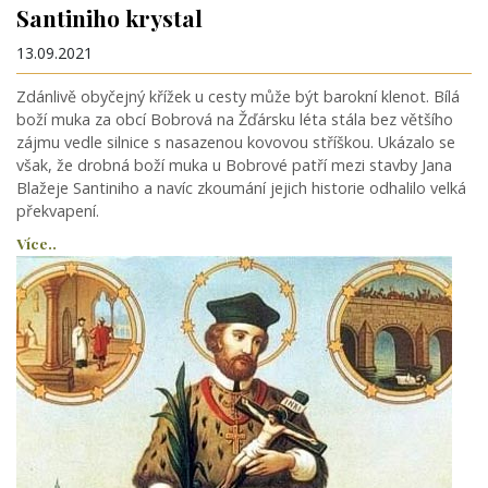
Santiniho krystal
13.09.2021
Zdánlivě obyčejný křížek u cesty může být barokní klenot. Bílá
boží muka za obcí Bobrová na Žďársku léta stála bez většího
zájmu vedle silnice s nasazenou kovovou stříškou. Ukázalo se
však, že drobná boží muka u Bobrové patří mezi stavby Jana
Blažeje Santiniho a navíc zkoumání jejich historie odhalilo velká
překvapení.
Více..