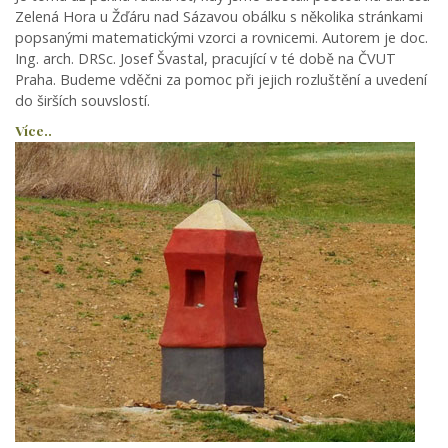
Zelená Hora u Žďáru nad Sázavou obálku s několika stránkami
popsanými matematickými vzorci a rovnicemi. Autorem je doc.
Ing. arch. DRSc. Josef Švastal, pracující v té době na ČVUT
Praha. Budeme vděčni za pomoc při jejich rozluštění a uvedení
do širších souvslostí.
Více..