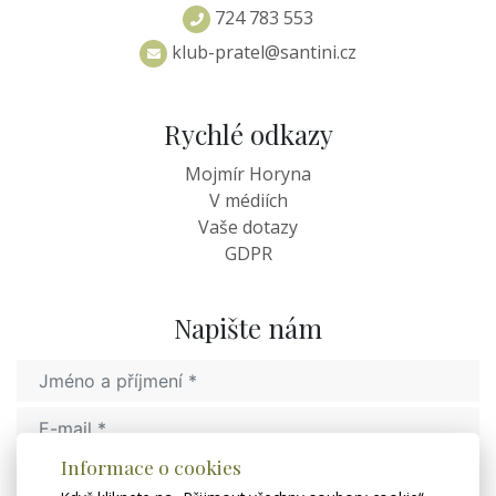
724 783 553
klub-pratel@santini.cz
Rychlé odkazy
Mojmír Horyna
V médiích
Vaše dotazy
GDPR
Napište nám
Informace o cookies