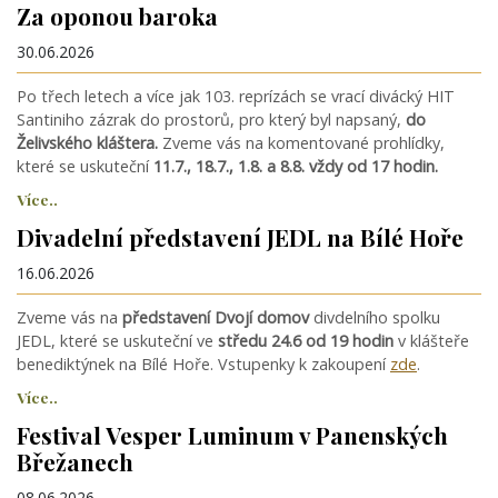
Za oponou baroka
30.06.2026
Po třech letech a více jak 103. reprízách se vrací divácký HIT
Santiniho zázrak do prostorů, pro který byl napsaný,
do
Želivského kláštera.
Zveme vás na komentované prohlídky,
které se uskuteční
11.7., 18.7., 1.8. a 8.8. vždy od 17 hodin.
Více..
Divadelní představení JEDL na Bílé Hoře
16.06.2026
Zveme vás na
představení Dvojí domov
divdelního spolku
JEDL, které se uskuteční ve
středu 24.6 od 19 hodin
v klášteře
benediktýnek na Bílé Hoře. Vstupenky k zakoupení
zde
.
Více..
Festival Vesper Luminum v Panenských
Břežanech
08.06.2026