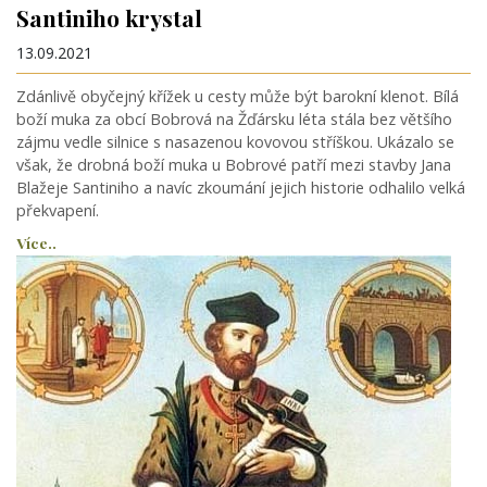
Santiniho krystal
13.09.2021
Zdánlivě obyčejný křížek u cesty může být barokní klenot. Bílá
boží muka za obcí Bobrová na Žďársku léta stála bez většího
zájmu vedle silnice s nasazenou kovovou stříškou. Ukázalo se
však, že drobná boží muka u Bobrové patří mezi stavby Jana
Blažeje Santiniho a navíc zkoumání jejich historie odhalilo velká
překvapení.
Více..