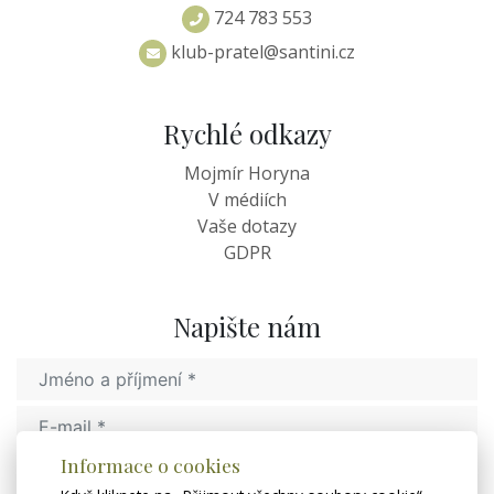
724 783 553
klub-pratel@santini.cz
Rychlé odkazy
Mojmír Horyna
V médiích
Vaše dotazy
GDPR
Napište nám
Informace o cookies