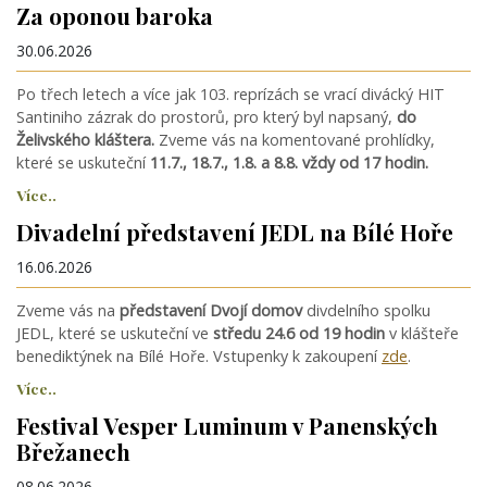
Za oponou baroka
30.06.2026
Po třech letech a více jak 103. reprízách se vrací divácký HIT
Santiniho zázrak do prostorů, pro který byl napsaný,
do
Želivského kláštera.
Zveme vás na komentované prohlídky,
které se uskuteční
11.7., 18.7., 1.8. a 8.8. vždy od 17 hodin.
Více..
Divadelní představení JEDL na Bílé Hoře
16.06.2026
Zveme vás na
představení Dvojí domov
divdelního spolku
JEDL, které se uskuteční ve
středu 24.6 od 19 hodin
v klášteře
benediktýnek na Bílé Hoře. Vstupenky k zakoupení
zde
.
Více..
Festival Vesper Luminum v Panenských
Břežanech
08.06.2026