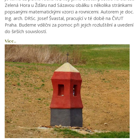
Zelená Hora u Žďáru nad Sázavou obálku s několika stránkami
popsanými matematickými vzorci a rovnicemi. Autorem je doc.
Ing. arch. DRSc. Josef Švastal, pracující v té době na ČVUT
Praha. Budeme vděčni za pomoc při jejich rozluštění a uvedení
do širších souvslostí.
Více..