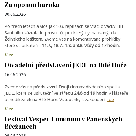
Za oponou baroka
30.06.2026
Po třech letech a více jak 103. reprízách se vrací divácký HIT
Santiniho zázrak do prostorů, pro který byl napsaný,
do
Želivského kláštera.
Zveme vás na komentované prohlídky,
které se uskuteční
11.7., 18.7., 1.8. a 8.8. vždy od 17 hodin.
Více..
Divadelní představení JEDL na Bílé Hoře
16.06.2026
Zveme vás na
představení Dvojí domov
divdelního spolku
JEDL, které se uskuteční ve
středu 24.6 od 19 hodin
v klášteře
benediktýnek na Bílé Hoře. Vstupenky k zakoupení
zde
.
Více..
Festival Vesper Luminum v Panenských
Břežanech
08.06.2026