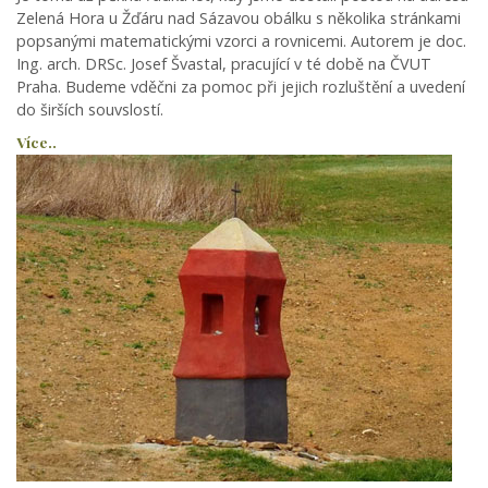
Zelená Hora u Žďáru nad Sázavou obálku s několika stránkami
popsanými matematickými vzorci a rovnicemi. Autorem je doc.
Ing. arch. DRSc. Josef Švastal, pracující v té době na ČVUT
Praha. Budeme vděčni za pomoc při jejich rozluštění a uvedení
do širších souvslostí.
Více..