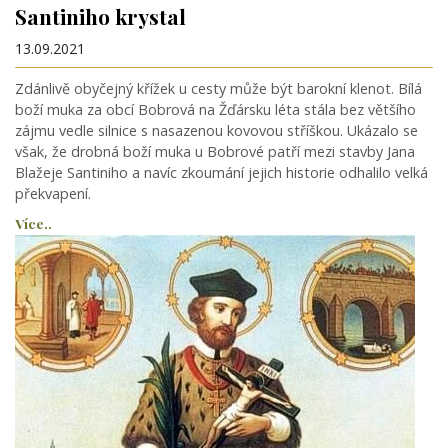
Santiniho krystal
13.09.2021
Zdánlivě obyčejný křížek u cesty může být barokní klenot. Bílá
boží muka za obcí Bobrová na Žďársku léta stála bez většího
zájmu vedle silnice s nasazenou kovovou stříškou. Ukázalo se
však, že drobná boží muka u Bobrové patří mezi stavby Jana
Blažeje Santiniho a navíc zkoumání jejich historie odhalilo velká
překvapení.
Více..