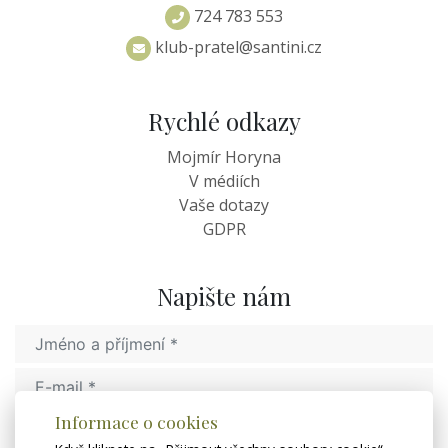
724 783 553
klub-pratel@santini.cz
Rychlé odkazy
Mojmír Horyna
V médiích
Vaše dotazy
GDPR
Napište nám
Informace o cookies