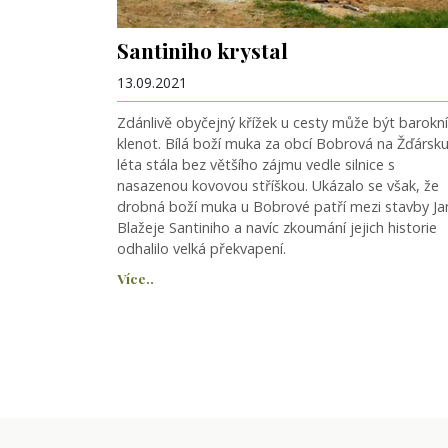
Santiniho krystal
13.09.2021
Zdánlivě obyčejný křížek u cesty může být barokní
klenot. Bílá boží muka za obcí Bobrová na Žďársk
léta stála bez většího zájmu vedle silnice s
nasazenou kovovou stříškou. Ukázalo se však, že
drobná boží muka u Bobrové patří mezi stavby Ja
Blažeje Santiniho a navíc zkoumání jejich historie
odhalilo velká překvapení.
Více..