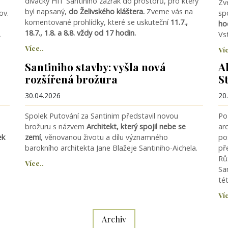
divácký HIT Santiniho zázrak do prostorů, pro který
Zv
byl napsaný,
do Želivského kláštera.
Zveme vás na
ov.
sp
komentované prohlídky, které se uskuteční
11.7.,
ho
18.7., 1.8. a 8.8. vždy od 17 hodin.
.
Vs
Více..
Víc
Santiniho stavby: vyšla nová
A
rozšířená brožura
S
30.04.2026
20
Spolek Putování za Santinim představil novou
Po
brožuru s názvem
Architekt, který spojil nebe se
arc
ek
zemí
, věnovanou životu a dílu významného
po
barokního architekta Jane Blažeje Santiniho-Aichela.
př
Rů
Více..
Sa
té
Víc
Archiv