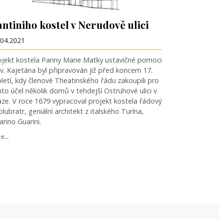
antiniho kostel v Nerudově ulici
.04.2021
ojekt kostela Panny Marie Matky ustavičné pomoci
sv. Kajetána byl připravován již před koncem 17.
oletí, kdy členové Theatinského řádu zakoupili pro
nto účel několik domů v tehdejší Ostruhové ulici v
aze. V roce 1679 vypracoval projekt kostela řádový
lubratr, geniální architekt z italského Turína,
arino Guarini.
e..