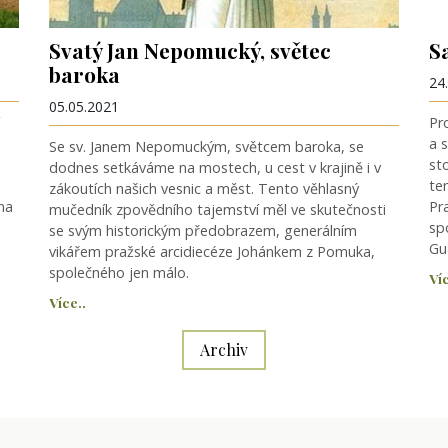
Svatý Jan Nepomucký, světec
S
baroka
24
05.05.2021
Pr
u
a 
Se sv. Janem Nepomuckým, světcem baroka, se
st
dodnes setkáváme na mostech, u cest v krajině i v
te
zákoutích našich vesnic a měst. Tento věhlasný
na
Pr
mučedník zpovědního tajemství měl ve skutečnosti
spo
se svým historickým předobrazem, generálním
Gu
vikářem pražské arcidiecéze Johánkem z Pomuka,
společného jen málo.
Víc
Více..
Archiv