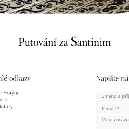
hlé odkazy
Napište n
r Horyna
iích
dotazy