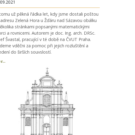
.09.2021
 tomu už pěkná řádka let, kdy jsme dostali poštou
 adresu Zelená Hora u Žďáru nad Sázavou obálku
několika stránkami popsanými matematickými
orci a rovnicemi. Autorem je doc. Ing. arch. DRSc.
sef Švastal, pracující v té době na ČVUT Praha.
deme vděčni za pomoc při jejich rozluštění a
dení do širších souvslostí.
e..