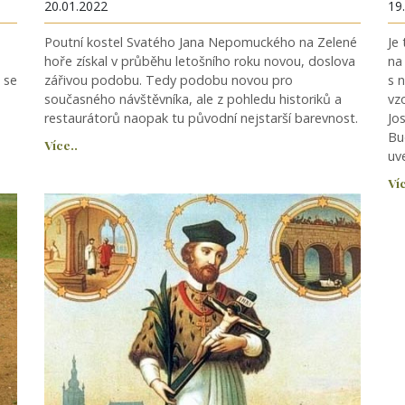
20.01.2022
19
Poutní kostel Svatého Jana Nepomuckého na Zelené
Je
hoře získal v průběhu letošního roku novou, doslova
na
 se
zářivou podobu. Tedy podobu novou pro
s 
současného návštěvníka, ale z pohledu historiků a
vz
restaurátorů naopak tu původní nejstarší barevnost.
Jo
Bu
Více..
uve
Víc