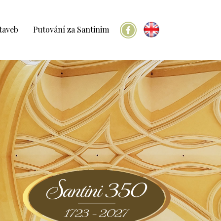
taveb
Putování za Santinim