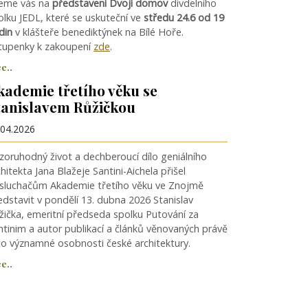
eme vás na
představení Dvojí domov
divdelního
olku JEDL, které se uskuteční ve
středu 24.6 od 19
din
v klášteře benediktýnek na Bílé Hoře.
tupenky k zakoupení
zde
.
e..
kademie třetího věku se
tanislavem Růžičkou
.04.2026
zoruhodný život a dechberoucí dílo geniálního
hitekta Jana Blažeje Santini-Aichela přišel
sluchačům Akademie třetího věku ve Znojmě
edstavit v pondělí 13. dubna 2026 Stanislav
žička, emeritní předseda spolku Putování za
ntinim a autor publikací a článků věnovaných právě
to významné osobnosti české architektury.
e..