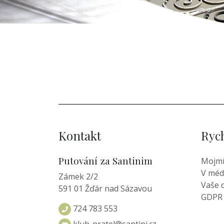
Kontakt
Ryc
Putování za Santinim
Mojmí
V méd
Zámek 2/2
Vaše 
591 01 Žďár nad Sázavou
GDPR
724 783 553