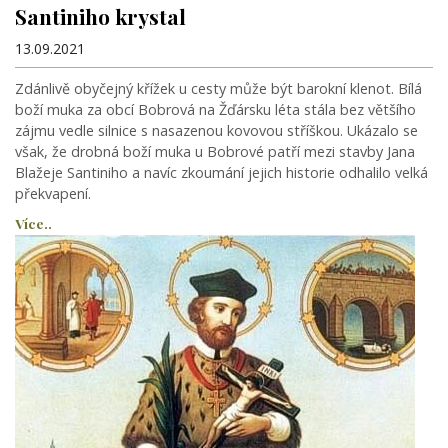
Santiniho krystal
13.09.2021
Zdánlivě obyčejný křížek u cesty může být barokní klenot. Bílá
boží muka za obcí Bobrová na Žďársku léta stála bez většího
zájmu vedle silnice s nasazenou kovovou stříškou. Ukázalo se
však, že drobná boží muka u Bobrové patří mezi stavby Jana
Blažeje Santiniho a navíc zkoumání jejich historie odhalilo velká
překvapení.
Více..