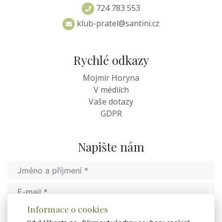
724 783 553
klub-pratel@santini.cz
Rychlé odkazy
Mojmír Horyna
V médiích
Vaše dotazy
GDPR
Napište nám
Informace o cookies