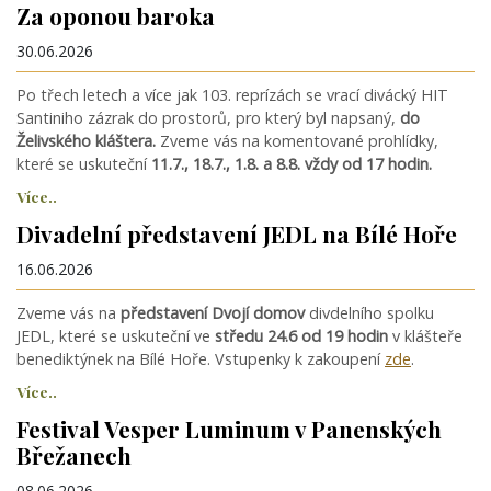
Za oponou baroka
30.06.2026
Po třech letech a více jak 103. reprízách se vrací divácký HIT
Santiniho zázrak do prostorů, pro který byl napsaný,
do
Želivského kláštera.
Zveme vás na komentované prohlídky,
které se uskuteční
11.7., 18.7., 1.8. a 8.8. vždy od 17 hodin.
Více..
Divadelní představení JEDL na Bílé Hoře
16.06.2026
Zveme vás na
představení Dvojí domov
divdelního spolku
JEDL, které se uskuteční ve
středu 24.6 od 19 hodin
v klášteře
benediktýnek na Bílé Hoře. Vstupenky k zakoupení
zde
.
Více..
Festival Vesper Luminum v Panenských
Břežanech
08.06.2026