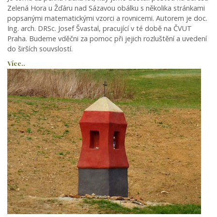
Zelená Hora u Žďáru nad Sázavou obálku s několika stránkami
popsanými matematickými vzorci a rovnicemi. Autorem je doc.
Ing. arch. DRSc. Josef Švastal, pracující v té době na ČVUT
Praha. Budeme vděčni za pomoc při jejich rozluštění a uvedení
do širších souvslostí.
Více..