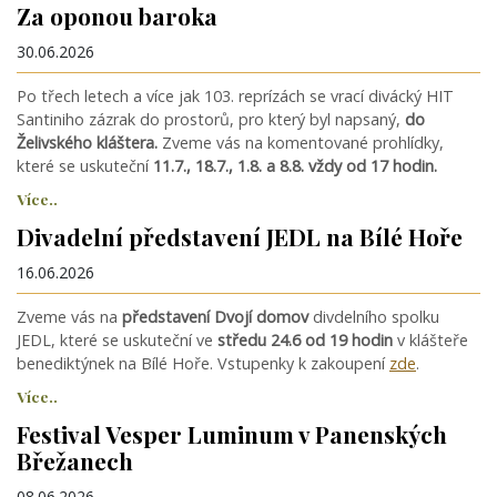
Za oponou baroka
30.06.2026
Po třech letech a více jak 103. reprízách se vrací divácký HIT
Santiniho zázrak do prostorů, pro který byl napsaný,
do
Želivského kláštera.
Zveme vás na komentované prohlídky,
které se uskuteční
11.7., 18.7., 1.8. a 8.8. vždy od 17 hodin.
Více..
Divadelní představení JEDL na Bílé Hoře
16.06.2026
Zveme vás na
představení Dvojí domov
divdelního spolku
JEDL, které se uskuteční ve
středu 24.6 od 19 hodin
v klášteře
benediktýnek na Bílé Hoře. Vstupenky k zakoupení
zde
.
Více..
Festival Vesper Luminum v Panenských
Břežanech
08.06.2026