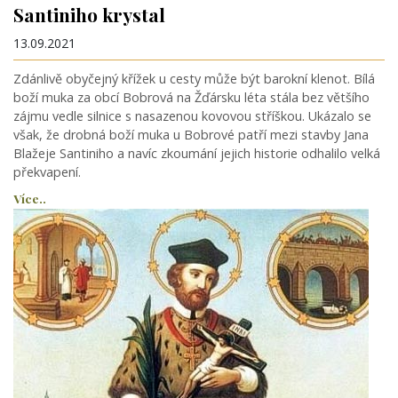
Santiniho krystal
13.09.2021
Zdánlivě obyčejný křížek u cesty může být barokní klenot. Bílá
boží muka za obcí Bobrová na Žďársku léta stála bez většího
zájmu vedle silnice s nasazenou kovovou stříškou. Ukázalo se
však, že drobná boží muka u Bobrové patří mezi stavby Jana
Blažeje Santiniho a navíc zkoumání jejich historie odhalilo velká
překvapení.
Více..