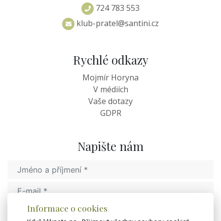
724 783 553
klub-pratel@santini.cz
Rychlé odkazy
Mojmír Horyna
V médiích
Vaše dotazy
GDPR
Napište nám
Informace o cookies