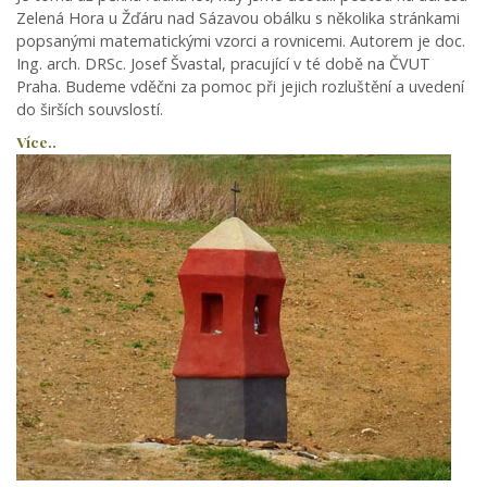
Zelená Hora u Žďáru nad Sázavou obálku s několika stránkami
popsanými matematickými vzorci a rovnicemi. Autorem je doc.
Ing. arch. DRSc. Josef Švastal, pracující v té době na ČVUT
Praha. Budeme vděčni za pomoc při jejich rozluštění a uvedení
do širších souvslostí.
Více..