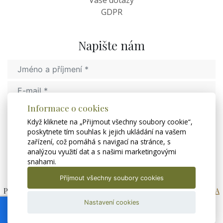
GDPR
Napište nám
Informace o cookies
Když kliknete na „Přijmout všechny soubory cookie“,
poskytnete tím souhlas k jejich ukládání na vašem
zařízení, což pomáhá s navigací na stránce, s
analýzou využití dat a s našimi marketingovými
Odeslat
snahami.
Přijmout všechny soubory cookies
Putování za Santinim © 2020, All Rights Reserved by
LE CLAVERA
2020
Nastavení cookies
Textová verze
|
Mapa stránek
|
Prohlášení o přístupnosti