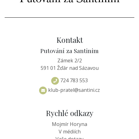
Kontakt
Putování za Santinim
Zámek 2/2
591 01 Žďár nad Sázavou
724 783 553
klub-pratel@santini.cz
Rychlé odkazy
Mojmír Horyna
V médiích
Vaše dotazy