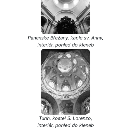
Panenské Břežany, kaple sv. Anny,
interiér, pohled do kleneb
Turín, kostel S. Lorenzo,
interiér, pohled do kleneb