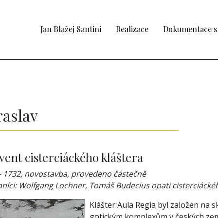
Jan Blažej Santini
Realizace
Dokumentace s
raslav
ent cisterciáckého kláštera
– 1732, novostavba, provedeno částečně
níci: Wolfgang Lochner, Tomáš Budecius opati cisterciáckého
Klášter Aula Regia byl založen na sk
gotickým komplexům v českých zemí