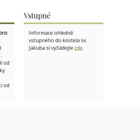
Vstupné
pro
Informace ohledně
vstupného do kostela sv.
é
Jakuba si vyžádejte
zde
.
.
i od
dky
ci od