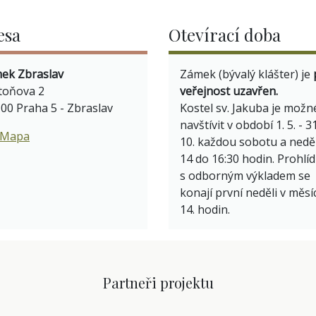
esa
Otevírací doba
ek Zbraslav
Zámek (bývalý klášter) je
toňova 2
veřejnost uzavřen.
 00 Praha 5 - Zbraslav
Kostel sv. Jakuba je možn
navštívit v období 1. 5. - 31
Mapa
10. každou sobotu a neděl
14 do 16:30 hodin. Prohlí
s odborným výkladem se
konají první neděli v měsí
14. hodin.
Partneři projektu