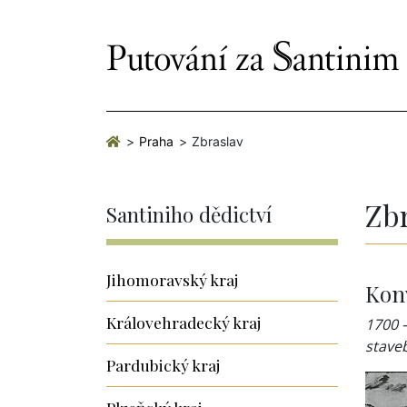
Praha
Zbraslav
Zb
Santiniho dědictví
Jihomoravský kraj
Konv
Královehradecký kraj
1700 
staveb
Pardubický kraj