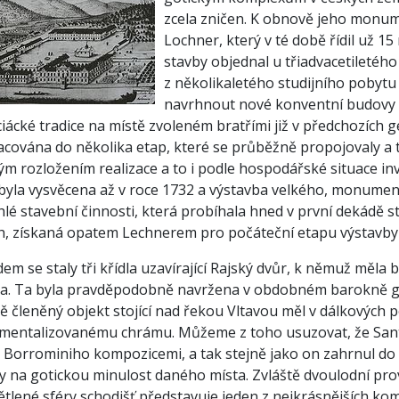
zcela zničen. K obnově jeho monume
Lochner, který v té době řídil už 15
stavby objednal u třiadvacetiletého
z několikaletého studijního pobytu v
navrhnout nové konventní budovy a
ciácké tradice na místě zvoleném bratřími již v předchozích
acována do několika etap, které se průběžně propojovaly a
ým rozložením realizace a to i podle hospodářské situace 
 byla vysvěcena až v roce 1732 a výstavba velkého, monumen
lé stavební činnosti, která probíhala hned v první dekádě s
ch, získaná opatem Lechnerem pro počáteční etapu výstavby
em se staly tři křídla uzavírající Rajský dvůr, k němuž měla 
la. Ta byla pravděpodobně navržena v obdobném barokně got
 členěný objekt stojící nad řekou Vltavou měl v dálkových p
entalizovanému chrámu. Můžeme z toho usuzovat, že Santini
 Borrominiho kompozicemi, a tak stejně jako on zahrnul do 
y na gotickou minulost daného místa. Zvláště dvoulodní pr
ětlené sféry schodišť představuje jeden z nejkrásnějších k