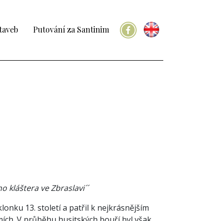
taveb
Putování za Santinim
 kláštera ve Zbraslavi´´
lonku 13. století a patřil k nejkrásnějším
ch. V průběhu husitských bouří byl však