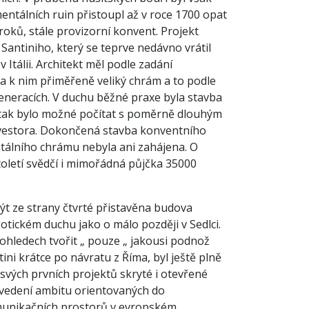
ntálních ruin přistoupl až v roce 1700 opat
 roků, stále provizorní konvent. Projekt
 Santiniho, který se teprve nedávno vrátil
 Itálii. Architekt měl podle zadání
 k nim přiměřeně veliký chrám a to podle
 generacích. V duchu běžné praxe byla stavba
 tak bylo možné počítat s poměrně dlouhým
investora. Dokončená stavba konventního
tálního chrámu nebyla ani zahájena. O
toletí svědčí i mimořádná půjčka 35000
být ze strany čtvrté přistavěna budova
ickém duchu jako o málo později v Sedlci.
ohledech tvořit „ pouze „ jakousi podnož
 krátce po návratu z Říma, byl ještě plně
svých prvních projektů skryté i otevřené
ovedení ambitu orientovaných do
omunikačních prostorů v evropském