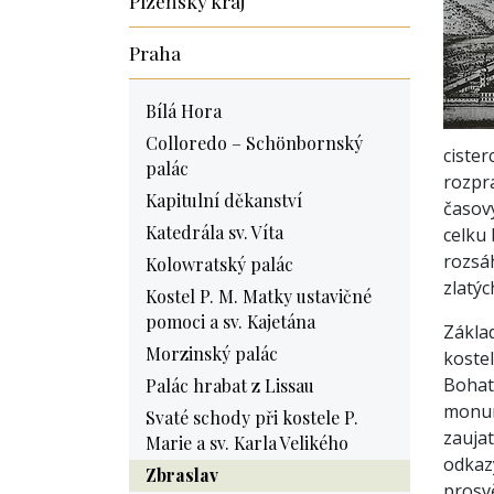
Plzeňský kraj
Praha
Bílá Hora
Colloredo – Schönbornský
cister
palác
rozpr
Kapitulní děkanství
časov
Katedrála sv. Víta
celku
rozsáh
Kolowratský palác
zlatý
Kostel P. M. Matky ustavičné
pomoci a sv. Kajetána
Základ
Morzinský palác
koste
Bohatě
Palác hrabat z Lissau
monum
Svaté schody při kostele P.
zaujat
Marie a sv. Karla Velikého
odkaz
Zbraslav
prosv