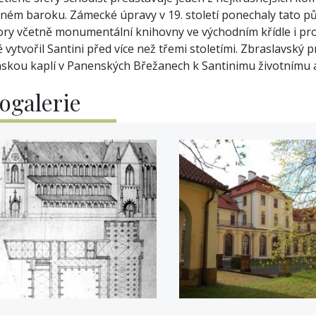
lném baroku. Zámecké úpravy v 19. století ponechaly tato pů
ory včetně monumentální knihovny ve východním křídle i pro
 vytvořil Santini před více než třemi stoletími. Zbraslavský 
skou kaplí v Panenských Břežanech k Santinimu životním
ogalerie