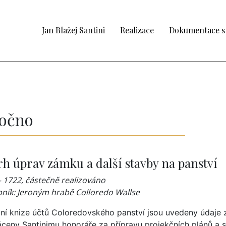
Jan Blažej Santini
Realizace
Dokumentace s
očno
h úprav zámku a další stavby na panství
– 1722, částečně realizováno
bník: Jeroným hrabě Colloredo Wallse
vní knize účtů Coloredovského panství jsou uvedeny údaje z
áceny Santinimu honoráře za přípravu projekčních plánů a s