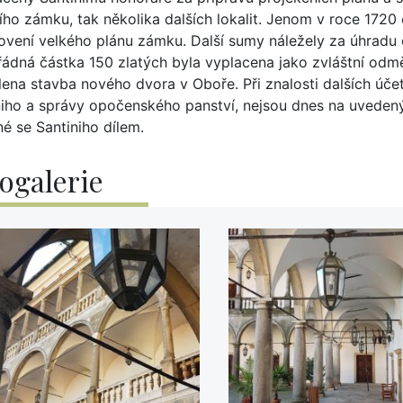
ího zámku, tak několika dalších lokalit. Jenom v roce 1720
ovení velkého plánu zámku. Další sumy náležely za úhradu
ádná částka 150 zlatých byla vyplacena jako zvláštní odm
lena stavba nového dvora v Oboře. Při znalosti dalších účet
niho a správy opočenského panství, nejsou dnes na uvede
é se Santiniho dílem.
ogalerie