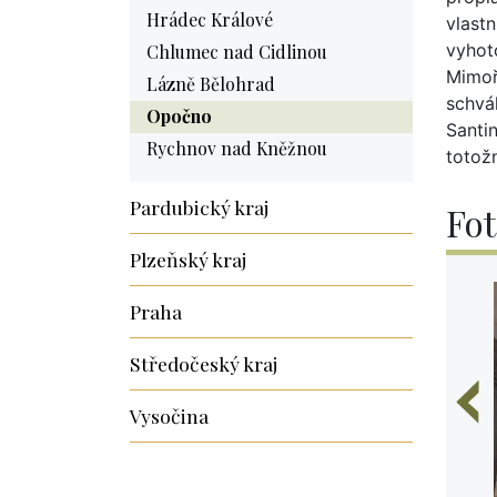
Hrádec Králové
vlastn
vyhot
Chlumec nad Cidlinou
Mimoř
Lázně Bělohrad
schvá
Opočno
Santi
Rychnov nad Kněžnou
totožn
Pardubický kraj
Fot
Plzeňský kraj
Praha
Středočeský kraj
Vysočina