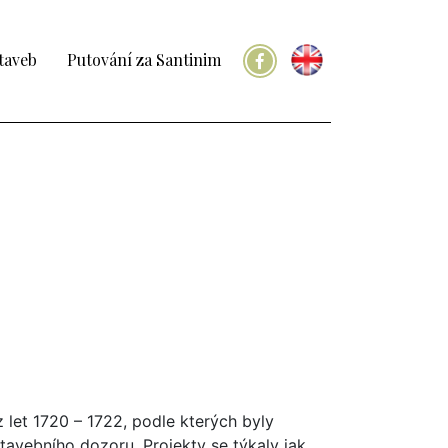
taveb
Putování za Santinim
 let 1720 – 1722, podle kterých byly
tavebního dozoru. Projekty se týkaly jak