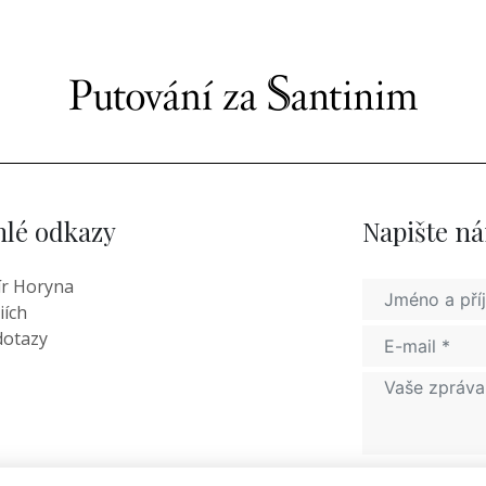
hlé odkazy
Napište n
r Horyna
iích
dotazy