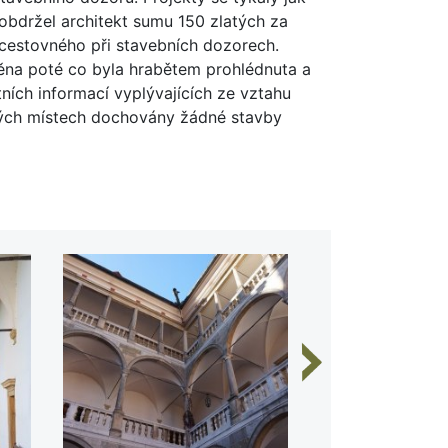
 obdržel architekt sumu 150 zlatých za
 cestovného při stavebních dozorech.
ěna poté co byla hrabětem prohlédnuta a
ních informací vyplývajících ze vztahu
ných místech dochovány žádné stavby