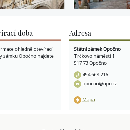
írací doba
Adresa
ormace ohledně otevírací
Státní zámek Opočno
y zámku Opočno najdete
Trčkovo náměstí 1
517 73 Opočno
494 668 216
opocno@npu.cz
Mapa