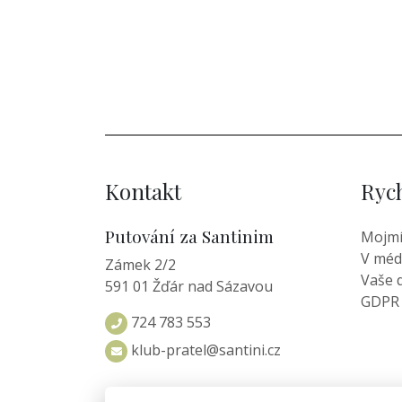
Kontakt
Ryc
Putování za Santinim
Mojmí
V méd
Zámek 2/2
Vaše 
591 01 Žďár nad Sázavou
GDPR
724 783 553
klub-pratel@santini.cz