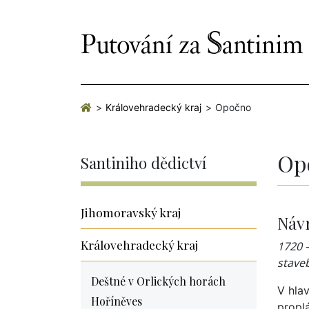
Královehradecký kraj
Opočno
Op
Santiniho dědictví
Jihomoravský kraj
Návr
Královehradecký kraj
1720 
stave
Deštné v Orlických horách
V hla
Hoříněves
propl