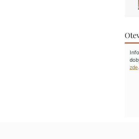
Otev
Inf
dob
zde
.