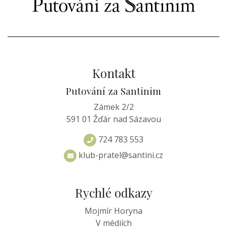
Kontakt
Putování za Santinim
Zámek 2/2
591 01 Žďár nad Sázavou
724 783 553
klub-pratel@santini.cz
Rychlé odkazy
Mojmír Horyna
V médiích