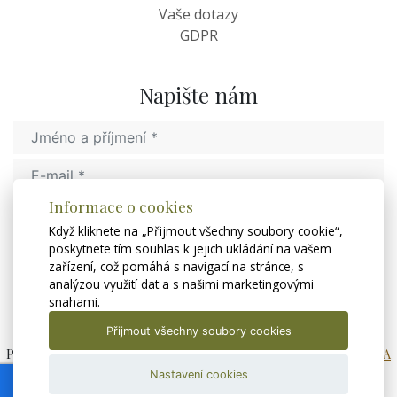
Vaše dotazy
GDPR
Napište nám
Informace o cookies
Když kliknete na „Přijmout všechny soubory cookie“,
poskytnete tím souhlas k jejich ukládání na vašem
zařízení, což pomáhá s navigací na stránce, s
analýzou využití dat a s našimi marketingovými
Odeslat
snahami.
Přijmout všechny soubory cookies
Putování za Santinim © 2020, All Rights Reserved by
LE CLAVERA
2020
Nastavení cookies
Textová verze
|
Mapa stránek
|
Prohlášení o přístupnosti