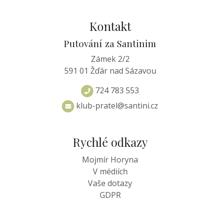
Kontakt
Putování za Santinim
Zámek 2/2
591 01 Žďár nad Sázavou
724 783 553
klub-pratel@santini.cz
Rychlé odkazy
Mojmír Horyna
V médiích
Vaše dotazy
GDPR