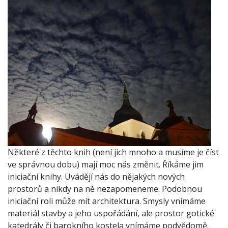
Některé z těchto knih (není jich mnoho a musíme je číst
ve správnou dobu) mají moc nás změnit. Říkáme jim
iniciační knihy. Uvádějí nás do nějakých nových
prostorů a nikdy na ně nezapomeneme. Podobnou
iniciační roli může mít architektura. Smysly vnímáme
materiál stavby a jeho uspořádání, ale prostor gotické
katedrály či barokního kostela vnímáme podvědomě.