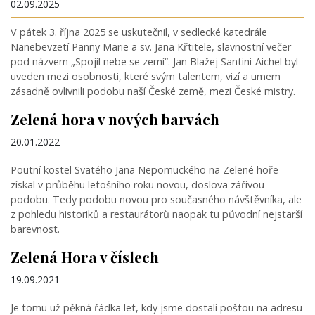
02.09.2025
V pátek 3. října 2025 se uskutečnil, v sedlecké katedrále
Nanebevzetí Panny Marie a sv. Jana Křtitele, slavnostní večer
pod názvem „Spojil nebe se zemí“. Jan Blažej Santini-Aichel byl
uveden mezi osobnosti, které svým talentem, vizí a umem
zásadně ovlivnili podobu naší České země, mezi České mistry.
Zelená hora v nových barvách
20.01.2022
Poutní kostel Svatého Jana Nepomuckého na Zelené hoře
získal v průběhu letošního roku novou, doslova zářivou
podobu. Tedy podobu novou pro současného návštěvníka, ale
z pohledu historiků a restaurátorů naopak tu původní nejstarší
barevnost.
Zelená Hora v číslech
19.09.2021
Je tomu už pěkná řádka let, kdy jsme dostali poštou na adresu