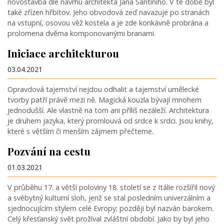
novostavba dle návrhu architekta Jana Santiniho. V té době byl
také zřízen hřbitov. Jeho obvodová zeď navazuje po stranách
na vstupní, osovou věž kostela a je zde konkávně probrána a
prolomena dvěma komponovanými branami.
Iniciace architekturou
03.04.2021
Opravdová tajemství nejdou odhalit a tajemství umělecké
tvorby patří právě mezi ně. Magická kouzla bývají mnohem
jednodušší. Ale vlastně na tom ani příliš nezáleží. Architektura
je druhem jazyka, který promlouvá od srdce k srdci. Jsou knihy,
které s větším či menším zájmem přečteme.
Pozvání na cestu
01.03.2021
V průběhu 17. a větší poloviny 18. století se z Itálie rozšířil nový
a svébytný kulturní sloh, jenž se stal posledním univerzálním a
sjednocujícím stylem celé Evropy; později byl nazván barokem.
Celý křesťanský svět prožíval zvláštní období. Jako by byl jeho