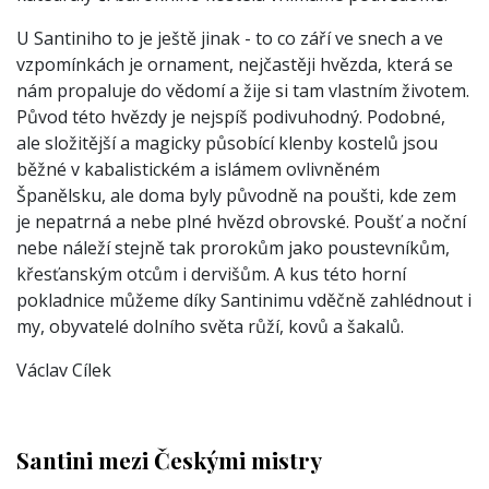
U Santiniho to je ještě jinak - to co září ve snech a ve
vzpomínkách je ornament, nejčastěji hvězda, která se
nám propaluje do vědomí a žije si tam vlastním životem.
Původ této hvězdy je nejspíš podivuhodný. Podobné,
ale složitější a magicky působící klenby kostelů jsou
běžné v kabalistickém a islámem ovlivněném
Španělsku, ale doma byly původně na poušti, kde zem
je nepatrná a nebe plné hvězd obrovské. Poušť a noční
nebe náleží stejně tak prorokům jako poustevníkům,
křesťanským otcům i dervišům. A kus této horní
pokladnice můžeme díky Santinimu vděčně zahlédnout i
my, obyvatelé dolního světa růží, kovů a šakalů.
Václav Cílek
Santini mezi Českými mistry