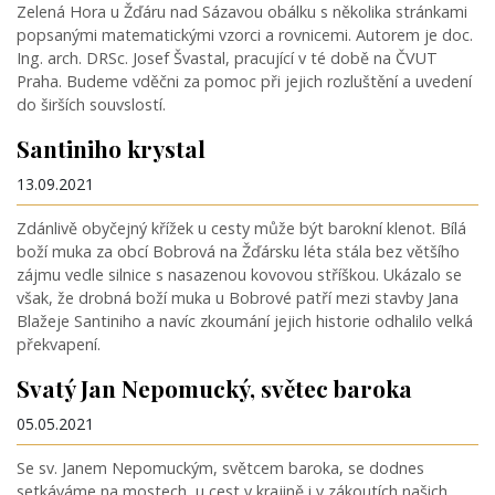
Zelená Hora u Žďáru nad Sázavou obálku s několika stránkami
popsanými matematickými vzorci a rovnicemi. Autorem je doc.
Ing. arch. DRSc. Josef Švastal, pracující v té době na ČVUT
Praha. Budeme vděčni za pomoc při jejich rozluštění a uvedení
do širších souvslostí.
Santiniho krystal
13.09.2021
Zdánlivě obyčejný křížek u cesty může být barokní klenot. Bílá
boží muka za obcí Bobrová na Žďársku léta stála bez většího
zájmu vedle silnice s nasazenou kovovou stříškou. Ukázalo se
však, že drobná boží muka u Bobrové patří mezi stavby Jana
Blažeje Santiniho a navíc zkoumání jejich historie odhalilo velká
překvapení.
Svatý Jan Nepomucký, světec baroka
05.05.2021
Se sv. Janem Nepomuckým, světcem baroka, se dodnes
setkáváme na mostech, u cest v krajině i v zákoutích našich