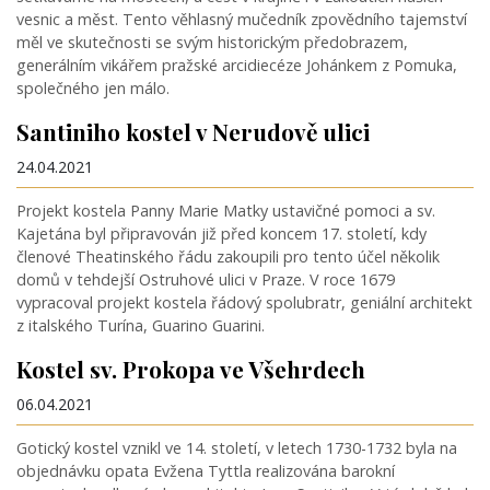
vesnic a měst. Tento věhlasný mučedník zpovědního tajemství
měl ve skutečnosti se svým historickým předobrazem,
generálním vikářem pražské arcidiecéze Johánkem z Pomuka,
společného jen málo.
Santiniho kostel v Nerudově ulici
24.04.2021
Projekt kostela Panny Marie Matky ustavičné pomoci a sv.
Kajetána byl připravován již před koncem 17. století, kdy
členové Theatinského řádu zakoupili pro tento účel několik
domů v tehdejší Ostruhové ulici v Praze. V roce 1679
vypracoval projekt kostela řádový spolubratr, geniální architekt
z italského Turína, Guarino Guarini.
Kostel sv. Prokopa ve Všehrdech
06.04.2021
Gotický kostel vznikl ve 14. století, v letech 1730-1732 byla na
objednávku opata Evžena Tyttla realizována barokní